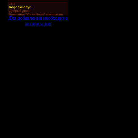
ус
не
Для добавления необходима
се
авторизация
ус
Бе
пр
на
не
ле
де
Ва
ви
кр
эт