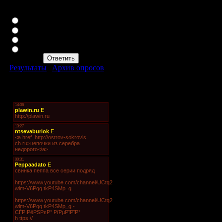
Какая марка вам больше
дв
нравится?
Да
Toyota
Honda
ба
Nissan
пр
KiA
ма
Результаты
|
Архив опросов
те
Всего ответов:
309
Мини-чат
Хо
бе
он
св
Не
ве
ос
Па