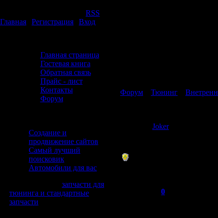
Суббота, 08.08.2026, 03:58
Приветствую Вас
Гость
|
RSS
Главная
|
Регистрация
|
Вход
Авторазборка "ВостокЪ"
Главная страница
Гостевая книга
Обратная связь
Страница
1
из
1
1
Прайс - лист
Контакты
Форум
»
Тюнинг
»
Внетренн
Форум
Парковочный радар
Форма входа
Да
Друзья сайта
Joker
Со
Создание и
продвижение сайтов
Admin
Ч
Самый лучший
поисковик
Группа:
Р
Автомобили для вас
Администраторы
Сообщений:
19
LI class=menus>
запчасти для
Па
Репутация:
0
тюнинга и стандартные
Статус:
Offline
запчасти
сд
Наш опрос