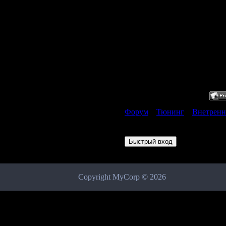
кл
об
ра
(+
и 
Форум
»
Тюнинг
»
Внетренн
Страница
1
из
1
1
Copyright MyCorp © 2026