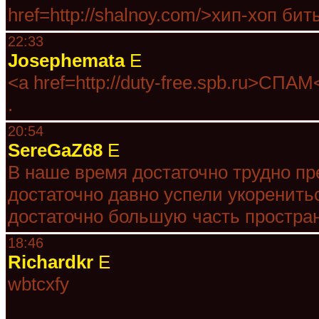
href=http://shalnoy.com/>хип-хоп би
22:33
Josephemata
E
<a href=http://duty-free.spb.ru>СПАМ
.
20:54
SereGaZ68
E
В наше время достаточно трудно пр
достаточно давно успели укоренитьс
достаточно большую часть простра
18:46
Richardkr
E
wbtcxfy