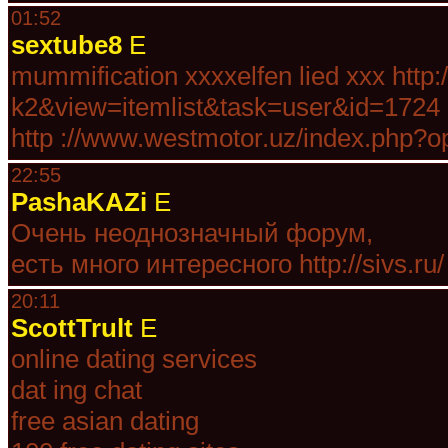
01:52
sextube8
E
mummification xxxxelfen lied xxx ht
k2&view=itemlist&task=user&id=1724
http ://www.westmotor.uz/index.php?o
22:55
PashaKAZi
E
Очень неоднозначный форум,
есть много интересного http://sivs.ru/ 
20:11
ScottTrult
E
online dating services
dat ing chat
free asian dating