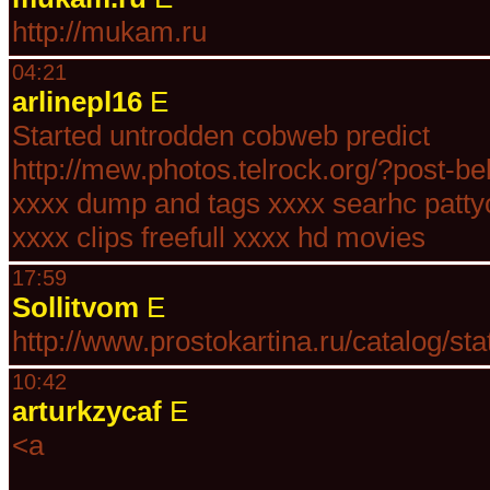
http://mukam.ru
04:21
arlinepl16
E
Started untrodden cobweb predict
http://mew.photos.telrock.org/?post-bel
xxxx dump and tags xxxx searhc pattyc
xxxx clips freefull xxxx hd movies
17:59
Sollitvom
E
http://www.prostokartina.ru/catalog/s
10:42
arturkzycaf
E
<a