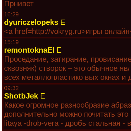
Прнивет
16:29
dyuriczelopeks
E
<a href=http://vokryg.ru>игры онлайн
15:19
remontoknaEl
E
Проседание, затирание, провисание
сквозняк) створок – это обычное яв
всех металлопластико вых окнах и д
09:32
ShotbJek
E
Какое огромное разнообразие абра
дополнительно можно почитать это htt
litaya -drob-vera - дробь стальная 