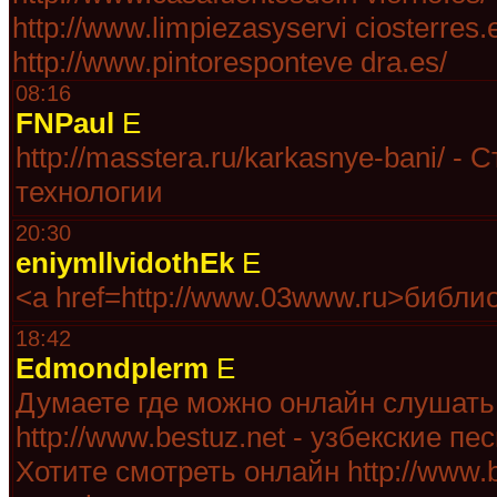
http://www.limpiezasyservi ciosterres.
http://www.pintoresponteve dra.es/
08:16
FNPaul
E
http://masstera.ru/karkasnye-bani/ -
технологии
20:30
eniymllvidothEk
E
<a href=http://www.03www.ru>библи
18:42
Edmondplerm
E
Думаете где можно онлайн слушат
http://www.bestuz.net - узбекские пес
Хотите смотреть онлайн http://www.b