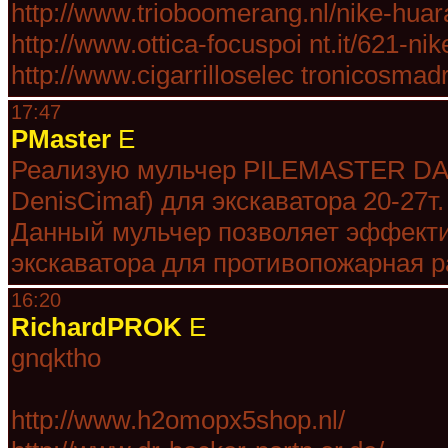
http://www.trioboomerang.nl/nike-hua
http://www.ottica-focuspoi nt.it/621-ni
http://www.cigarrilloselec tronicosmadr
17:47
PMaster
E
Реализую мульчер PILEMASTER DAH
DenisCimaf) для экскаватора 20-27т.
Данный мульчер позволяет эффект
экскаватора для противопожарная р
16:20
RichardPROK
E
gnqktho
http://www.h2omopx5shop.nl/