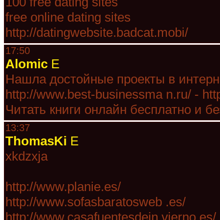
100 free dating sites
free online dating sites
http://datingwebsite.badcat.mobi/
17:50
Alomic
E
Нашла достойные проекты в интерне
http://www.best-businessma n.ru/ - ht
Читать книги онлайн бесплатно и бе
13:37
ThomasKi
E
xkdzxja
http://www.planie.es/
http://www.sofasbaratosweb .es/
http://www.casafuentesdein vierno.es/