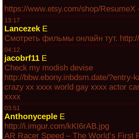
https://www.etsy.com/shop/ResumeX 
13:17
Lancezek
E
Смотреть фильмы онлайн тут. http://zo
04:12
jacobrf11
E
Check my modish devise
http://bbw.ebony.inbdsm.date/?entry-ka
crazy xx xxxx world gay xxxx actor ca
xxxx
03:51
Anthonyceple
E
http://i.imgur.com/kKI6rAB.jpg
AR Racer Speed – The World’s First 