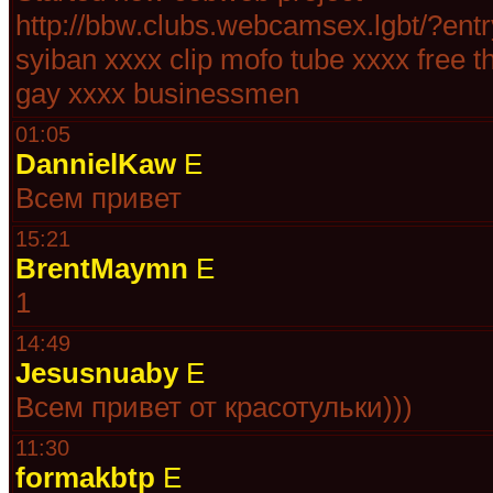
http://bbw.clubs.webcamsex.lgbt/?entr
syiban xxxx clip mofo tube xxxx free 
gay xxxx businessmen
01:05
DannielKaw
E
Всем привет
15:21
BrentMaymn
E
1
14:49
Jesusnuaby
E
Всем привет от красотульки)))
11:30
formakbtp
E