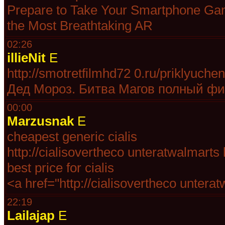
Prepare to Take Your Smartphone Gam
the Most Breathtaking AR
02:26
illieNit
E
http://smotretfilmhd72 0.ru/priklyuch
Дед Мороз. Битва Магов полный фи
00:00
Marzusnak
E
cheapest generic cialis
http://cialisovertheco unteratwalmarts
best price for cialis
<a href="http://cialisovertheco unter
22:19
Lailajap
E