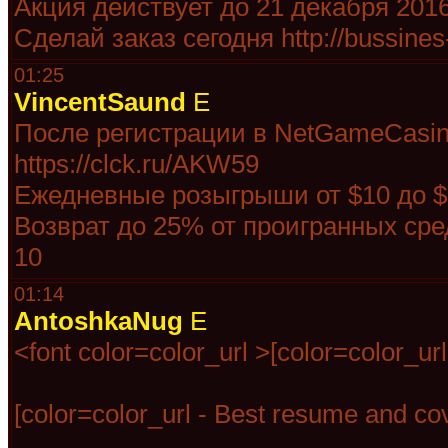
Акция действует до 21 декабря 2016
Сделай заказ сегодня http://bussines-
01:25
VincentSaund
E
После регистрации в NetGameCasin
https://clck.ru/AKW59
Ежедневные розыгрыши от $10 до $
Возврат до 25% от проигранных ср
10
01:14
AntoshkaNug
E
<font color=color_url >[color=color_ur
[color=color_url - Best resume and cov