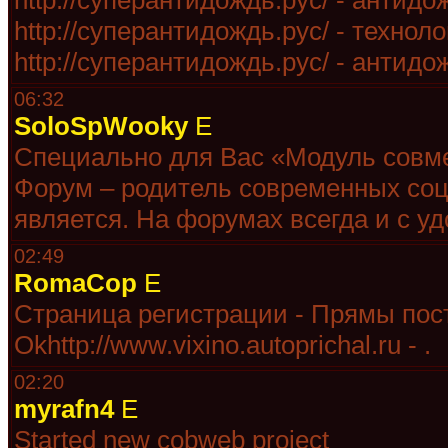
http://суперантидождь.рус/ - антид
http://суперантидождь.рус/ - технол
http://суперантидождь.рус/ - антидо
06:32
SoloSpWooky
E
Специально для Вас «Модуль совме
Форум – родитель современных соц
является. На форумах всегда и с у
02:49
RomaCop
E
Страница регистрации - Прямы пост
Okhttp://www.vixino.autoprichal.ru - .
02:20
myrafn4
E
Started new cobweb project