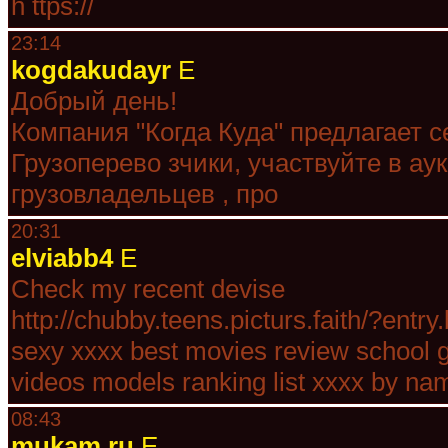
h ttps://
23:14
kogdakudayr
E
Добрый день!
Компания "Когда Куда" предлагает с
Грузоперево зчики, участвуйте в ау
грузовладельцев , про
20:31
elviabb4
E
Check my recent devise
http://chubby.teens.picturs.faith/?entr
sexy xxxx best movies review school gi
videos models ranking list xxxx by na
08:43
mukam.ru
E