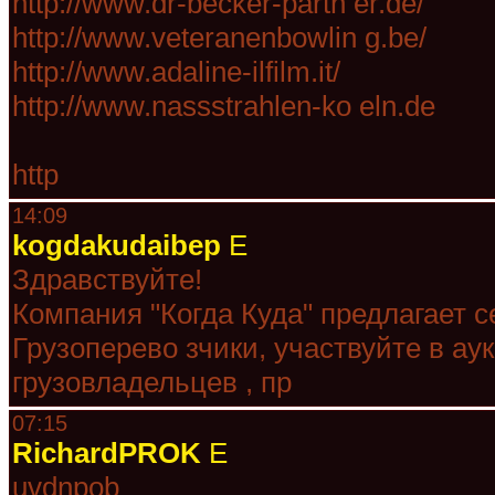
http://www.dr-becker-partn er.de/
http://www.veteranenbowlin g.be/
http://www.adaline-ilfilm.it/
http://www.nassstrahlen-ko eln.de
http
14:09
kogdakudaibep
E
Здравствуйте!
Компания "Когда Куда" предлагает с
Грузоперево зчики, участвуйте в ау
грузовладельцев , пр
07:15
RichardPROK
E
uvdnpob