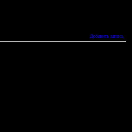
[
Добавить запись
]
Страницы:
1
,
ех, кто не вернулся с поля боя. За могущество и военную