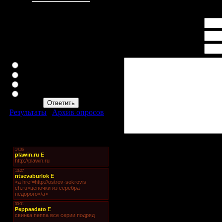
Онлайн всего:
1
Гостей:
1
Имя *:
Пользователей:
0
Email *:
Наш опрос
Какая марка вам больше
WWW:
нравится?
Toyota
Honda
Nissan
KiA
Результаты
|
Архив опросов
Всего ответов:
309
Мини-чат
Код *: