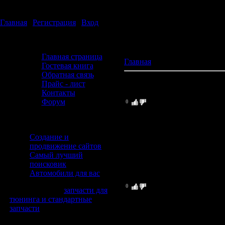
Пятница, 07.08.2026, 18:31
Приветствую Вас
Гость
Главная
|
Регистрация
|
Вход
Авторазборка "ВостокЪ"
Главная страница
Главная
» Гостевая книга
Гостевая книга
Обратная связь
Показано
1
-
2
из
2
сообщени
Прайс - лист
Контакты
2
.
автоспецмеханика
(07.12.2
Форум
0
Контакты
Форма входа
Наш адрес: г. Москва, мкр. 
Друзья сайта
Время работы: с 9.00 до 21.
Создание и
Телефон: (495) 744-62-38
продвижение сайтов
E-mail: info@samech.ru
Самый лучший
Вопросы технического харак
поисковик
Автомобили для вас
1
.
Кондратьев
(10.05.2009 10:53)
0
LI class=menus>
запчасти для
Выпьем за наших дедов, отцо
тюнинга и стандартные
мощь нашей Родины! С дне
запчасти
Статистика