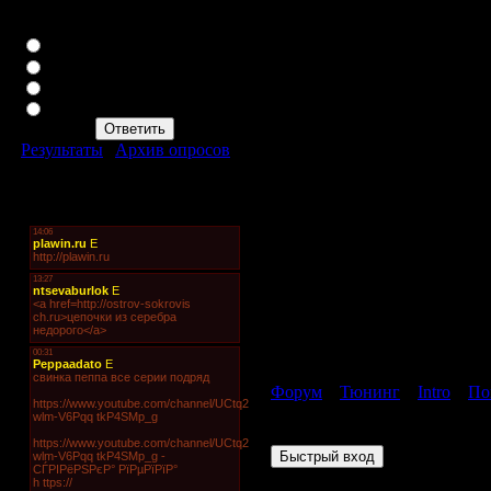
Какая марка вам больше
нравится?
Toyota
Honda
Nissan
KiA
Результаты
|
Архив опросов
Всего ответов:
309
Мини-чат
Форум
»
Тюнинг
»
Intro
»
По
Страница
1
из
1
1