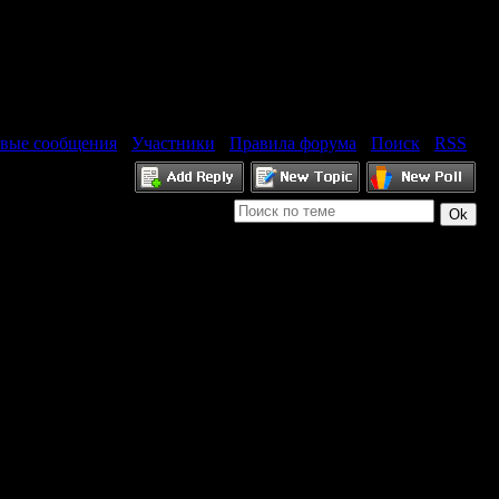
вые сообщения
·
Участники
·
Правила форума
·
Поиск
·
RSS
]
 Само слово "tuning" в переводе с английского - это настройка,
ает машину, сделанную под владельца, с учетом всех его требований и
ет включать довольно серьезные изменения в системах автомобиля.
идать своему автомобилю индивидуальный и неповторимый
автомобиль непохожим на другие. Самым простым в тюнинге
нгов до хромировок, пластиковых навесок. Никаких
ть исключения.