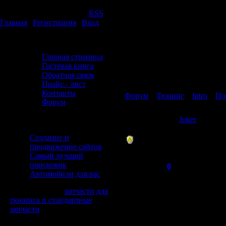
Четверг, 06.08.2026, 13:43
Приветствую Вас
Гость
|
RSS
Главная
|
Регистрация
|
Вход
Авторазборка "ВостокЪ"
Главная страница
Гостевая книга
Обратная связь
Страница
1
из
1
1
Прайс - лист
Контакты
Форум
»
Тюнинг
»
Intro
»
По
Форум
Понятие тюнинга
Форма входа
Joker
Друзья сайта
Admin
Создание и
продвижение сайтов
Группа: Администраторы
Самый лучший
Сообщений:
19
поисковик
Репутация:
0
Автомобили для вас
Статус:
Offline
LI class=menus>
запчасти для
тюнинга и стандартные
запчасти
Наш опрос