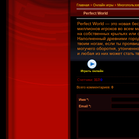
Главная
»
Онлайн игры
»
Многопользо
Perfect World
Perfect World — это новая бе
миллионов игроков во всем м
на собственных крыльях или 
Наполненный древними город
твоим ногам, если ты прояви
могучего оборотня, утонченно
и любая из них может стать т
Играть онлайн
Счетчики
:
317
/
0
Всего комментариев
:
0
Имя *:
Email *: