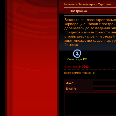
Главная
»
Онлайн игры
»
Стратегии
Построй-ка
Встаньте во главе строитель
корпорацию. Начав с построй
доберетесь до возведения эл
придется изучить тонкости ин
стройматериалов и чертежей 
ждет множество красочных ур
бизнеса.
Скачать для
PC
Счетчики
:
240
/
162
Всего комментариев
:
0
Имя *:
Email *: