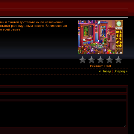
ми и Сантой доставьте их по назначению.
ставит равнодушным никого. Великолепная
я всей семье.
Рейтинг
:
0.0
/
0
« Назад
|
Вперед »