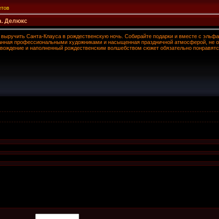
етов
а. Делюкс
выручить Санта-Клауса в рождественскую ночь. Собирайте подарки и вместе с эльфа
анная профессиональными художниками и насыщенная праздничной атмосферой, не о
овождение и наполненный рождественским волшебством сюжет обязательно понравятс