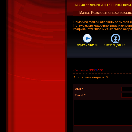
Главная
»
Онлайн игры
»
Поиск предм
Маша. Рождественская сказк
Помогите Маше исполнить роль феи и 
Потрясающе красочная игра, нарисов
графика, отличное музыкальное сопр
Играть онлайн
Скачать для
PC
Счетчики
:
330
/
2
/
160
Всего комментариев
:
0
Имя *:
Email *: