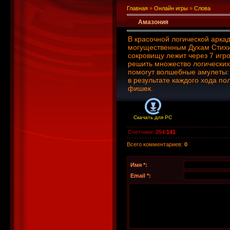
Главная
»
Онлайн игры
»
Слова
Амазония
В красочной логической арка
могущественным Духам Стихий
сокровищу лежит через 7 игр
решить множество логических
помогут волшебные амулеты: 
в результате каждого хода по
фишек.
Скачать для
PC
Счетчики
:
254
/
141
Всего комментариев
:
0
Имя *:
Email *: