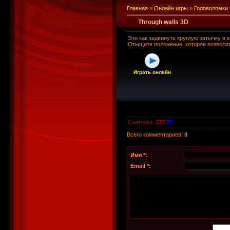
Главная
»
Онлайн игры
»
Головоломки
Through walls 3D
Это как задвинуть круглую затычку в к
Отыщите положение, которое позволит
Играть онлайн
Счетчики
:
337
/
77
Всего комментариев
:
0
Имя *:
Email *: