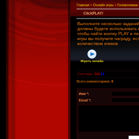
Главная
»
Онлайн игры
»
Головоломки
ClickPLAY!
Выполните несколько заданий
должны будете использовать
чтобы найти кнопку PLAY и п
игры вы получите награду, е
количеством кликов.
Играть онлайн
Счетчики
:
310
/
14
Всего комментариев
:
0
Имя *:
Email *: