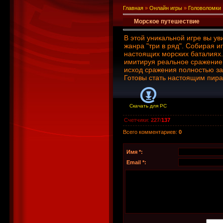
Главная
»
Онлайн игры
»
Головоломки
Морское путешествие
В этой уникальной игре вы у
жанра "три в ряд". Собирая и
настоящих морских баталиях.
имитируя реальное сражение
исход сражения полностью за
Готовы стать настоящим пира
Скачать для
PC
Счетчики
:
227
/
137
Всего комментариев
:
0
Имя *:
Email *: