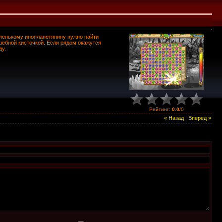
аленькому инопланетянину нужно найти
шебной кисточкой. Если рядом окажутся
ду.
Рейтинг
:
0.0
/
0
« Назад
|
Вперед »