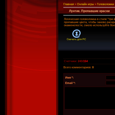
Главная
»
Онлайн игры
»
Головоломки
Лунтик. Пропавшие краски
Логическая головоломка в стиле "три
пропавшие цвета, чтобы заново раскр
окаменелости, смело используйте бону
Скачать для
PC
Счетчики
:
243
/
154
Всего комментариев
:
0
Имя *:
Email *: