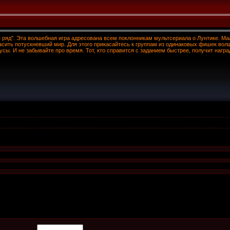
 в ряд". Эта волшебная игра адресована всем поклонникам мультсериала о Лунтике. М
асить потускневший мир. Для этого прикасайтесь к группам из одинаковых фишек вол
сы. И не забывайте про время. Тот, кто справится с заданием быстрее, получит награ