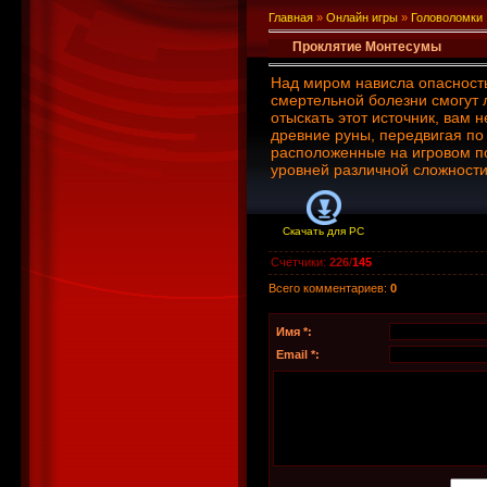
Главная
»
Онлайн игры
»
Головоломки
Проклятие Монтесумы
Над миром нависла опасность
смертельной болезни смогут
отыскать этот источник, вам 
древние руны, передвигая п
расположенные на игровом по
уровней различной сложности
Скачать для
PC
Счетчики
:
226
/
145
Всего комментариев
:
0
Имя *:
Email *: