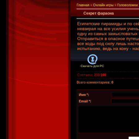
Главная
»
Онлайн игры
»
Головоломки
Секрет фараона
Египетские пирамиды и по сей
невзирая на все усилия учены
одну из самых замысловатых 
Отправиться в опасное путе
все коды под силу лишь наст
испытанию, ведь на кону - н
Скачать для
PC
Счетчики
:
233
/
166
Всего комментариев
:
0
Имя *:
Email *: