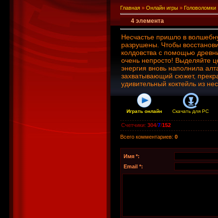
Главная
»
Онлайн игры
»
Головоломки
4 элемента
Несчастье пришло в волшебну
разрушены. Чтобы восстанови
колдовства с помощью древни
очень непросто! Выделяйте ц
энергия вновь наполнила алта
захватывающий сюжет, прекр
удивительный коктейль из нес
Играть онлайн
Скачать для
PC
Счетчики
:
304
/
7
/
152
Всего комментариев
:
0
Имя *:
Email *: