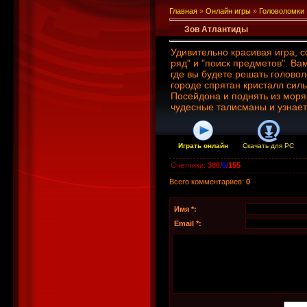
Главная
»
Онлайн игры
»
Головоломки
Зов Атлантиды
Удивительно красивая игра, 
ряд" и "поиск предметов". Ва
где вы будете решать голово
городе спрятан кристалл сил
Посейдона и поднять из моря
чудесные талисманы и узнает
Играть онлайн
Скачать для
PC
Счетчики
:
386
/
6
/
155
Всего комментариев
:
0
Имя *:
Email *: