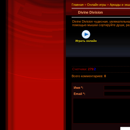
Главная
»
Онлайн игры
»
Аркады и эк
Divine Division
Divine Division чудесная, увлекатель
помощью мышки сортируйте души, раз
Играть онлайн
Счетчики
:
279
/
2
Всего комментариев
:
0
Имя *:
Email *: