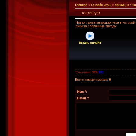
Главная
»
Онлайн игры
»
Аркады и эк
AstroFlyer
Новая захватывающая игра в которой
очки за собранные звезды.
Играть онлайн
Счетчики
:
325
/
101
Всего комментариев
:
0
Имя *:
Email *: