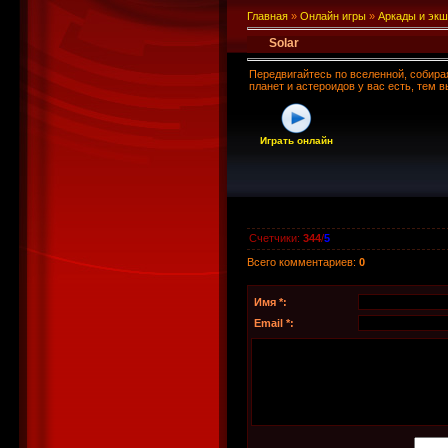
Главная
»
Онлайн игры
»
Аркады и эк
Solar
Передвигайтесь по вселенной, собира
планет и астероидов у вас есть, тем в
Играть онлайн
Счетчики
:
344
/
5
Всего комментариев
:
0
Имя *:
Email *: