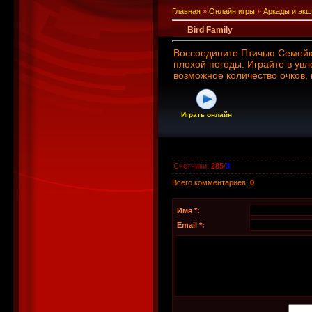
Главная
»
Онлайн игры
»
Аркады и эк
Bird Family
Воссоедините Птичью Семейку
плохой погоды. Играйте в ув
возможное количество очков,
Играть онлайн
Счетчики
:
285
/
3
Всего комментариев
:
0
Имя *:
Email *: