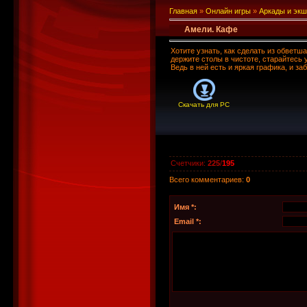
Главная
»
Онлайн игры
»
Аркады и эк
Амели. Кафе
Хотите узнать, как сделать из обветш
держите столы в чистоте, старайтесь 
Ведь в ней есть и яркая графика, и з
Скачать для
PC
Счетчики
:
225
/
195
Всего комментариев
:
0
Имя *:
Email *: